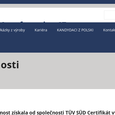
Vyhle
kázky z výroby
Kariéra
KANDYDACI Z POLSKI
Kontak
osti
nost získala od společnosti TÜV SÜD Certifikát v