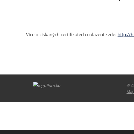
Více o získaných certifikátech nalazente zde:
http://
© 20
Map