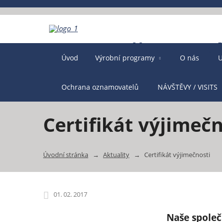
Úvod
Výrobní programy
O nás
U
Ochrana oznamovatelů
NÁVŠTĚVY / VISITS
Certifikát výjimečn
Úvodní stránka
Aktuality
Certifikát výjimečnosti
01. 02. 2017
Naše společ