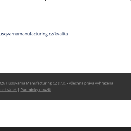
husqvarnamanufacturing.cz/kvalita
26 Husqvarna Manufacturing CZ s.r.o. - všechna práva vyhrazena
a stránek
|
Podmínky použití