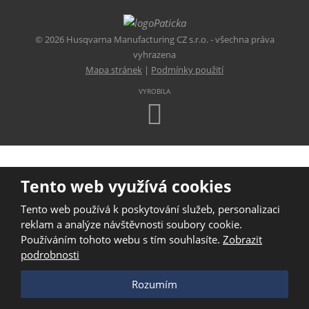
© 2026 Husqvarna Manufacturing CZ s.r.o. - všechna práva
vyhrazena
Mapa stránek
|
Podmínky použití
VYROBILA
Tento web využívá cookies
Tento web používá k poskytování služeb, personalizaci
reklam a analýze návštěvnosti soubory cookie.
Používáním tohoto webu s tím souhlasíte.
Zobrazit
podrobnosti
Rozumím